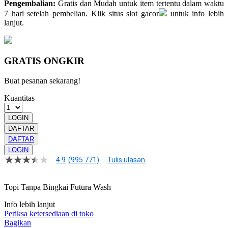
Pengembalian:
Gratis dan Mudah untuk item tertentu dalam waktu
7 hari setelah pembelian. Klik situs
slot gacor
untuk info lebih
lanjut.
GRATIS ONGKIR
Buat pesanan sekarang!
Kuantitas
LOGIN
DAFTAR
DAFTAR
LOGIN
4.9
(995.771)
Tulis ulasan
4.9
dari
5
Topi Tanpa Bingkai Futura Wash
bintang,
nilai
rating
Info lebih lanjut
rata-
Periksa ketersediaan di toko
rata.
Bagikan